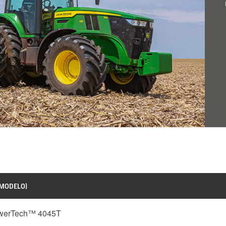
 MODELO)
owerTech™ 4045T