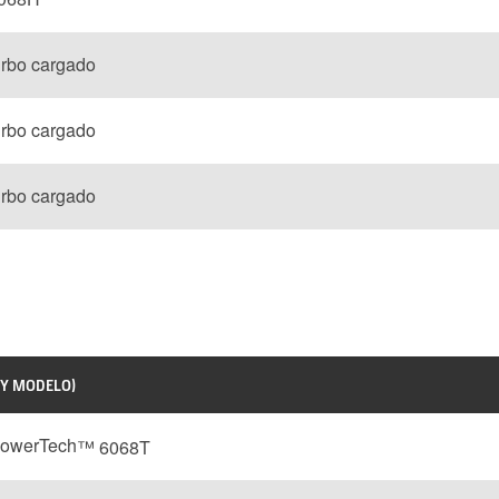
rbo cargado
rbo cargado
rbo cargado
 Y MODELO)
PowerTech
™ 6068T