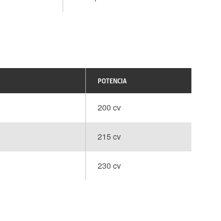
POTENCIA
200 cv
215 cv
230 cv