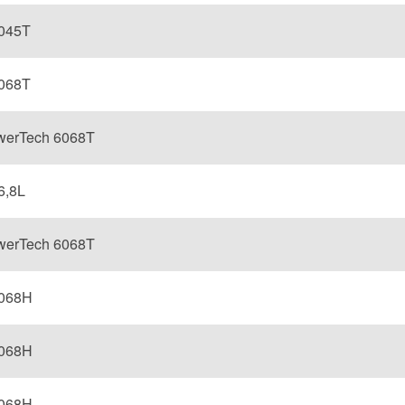
045T
068T
werTech 6068T
6,8L
werTech 6068T
068H
068H
068H