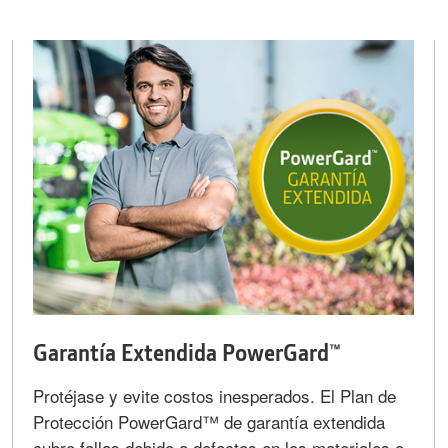
Garantía Extendida PowerGard™
Protéjase y evite costos inesperados. El Plan de
Protección PowerGard™ de garantía extendida
cubre fallas debido a defectos en los materiales o