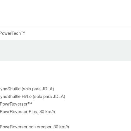
 PowerTech™
yncShuttle (solo para JDLA)
yncShuttle Hi/Lo (solo para JDLA)
R PowrReverser™
 PowrReverser Plus, 30 km/h
 PowrReverser con creeper, 30 km/h