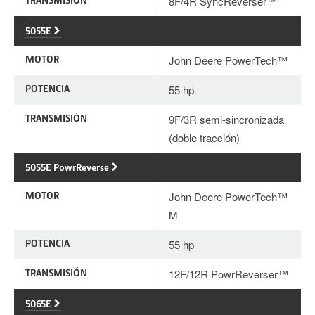
8F/4R SyncReverser™
5055E
MOTOR
John Deere PowerTech™
POTENCIA
55 hp
TRANSMISIÓN
9F/3R semi-sincronizada
(doble tracción)
5055E PowrReverse
MOTOR
John Deere PowerTech™
M
POTENCIA
55 hp
TRANSMISIÓN
12F/12R PowrReverser™
5065E