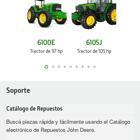
6
6100E
6105J
Tractor 
Tractor de 97 hp
Tractor de 105 hp
Soporte
Catálogo de Repuestos
Buscá piezas rápida y fácilmente usando el Catálogo
electrónico de Repuestos John Deere.