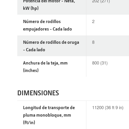
Potencia del motor - Neta,
202 (271)
kW (hp)
Número de rodillos
2
empujadores - Cada lado
Número de rodillos de oruga
8
- Cada lado
Anchura de la teja, mm
800 (31)
(inches)
DIMENSIONES
Longitud de transporte de
11200 (36 ft 9 in)
pluma monobloque, mm
(ft/in)