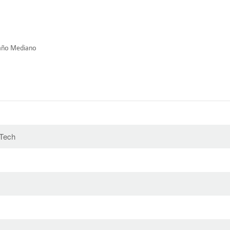
año Mediano
Tech