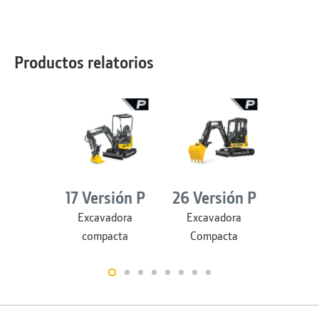
Productos relatorios
17 Versión P
26 Versión P
30 Ve
Excavadora
Excavadora
Exca
compacta
Compacta
Com