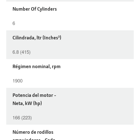
Number Of Cylinders
6
Cilindrada, ltr (Inches³)
6.8 (415)
Régimen nominal, rpm
1900
Potencia del motor -
Neta, kW (hp)
166 (223)
Número de rodillos
empujadores - Cada