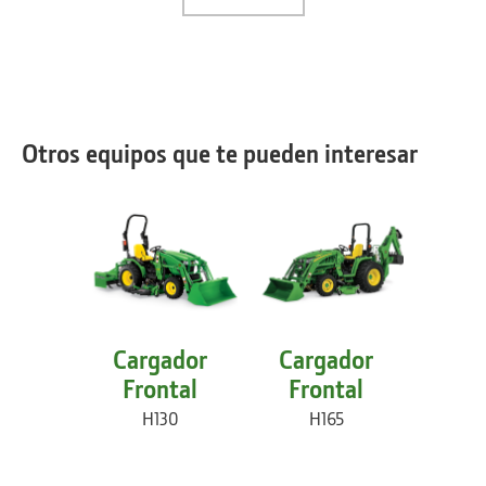
Otros equipos que te pueden interesar
Cargador
Cargador
Car
Frontal
Frontal
Fr
H130
H165
H