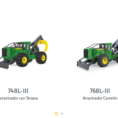
748L-III
768L-III
Arrastrador con Tenaza
Arrastrador Carretín