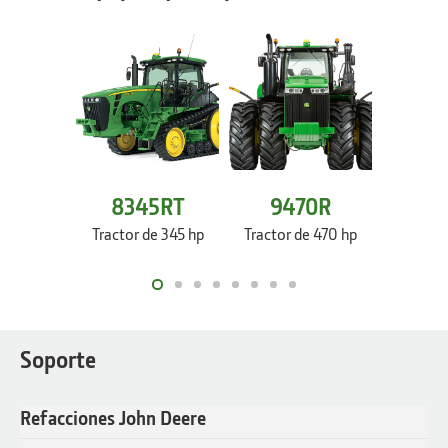
8345RT
9470R
94
Tractor de 345 hp
Tractor de 470 hp
Tractor
Soporte
Refacciones John Deere