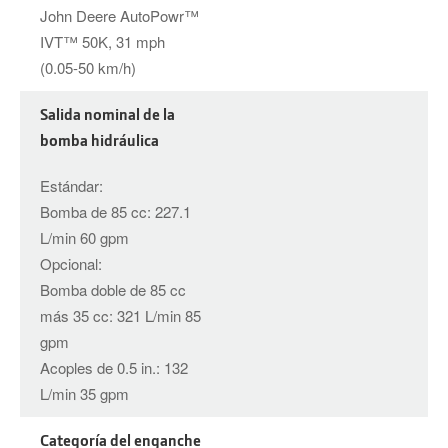
John Deere AutoPowr™
IVT™ 50K, 31 mph
(0.05-50 km/h)
Salida nominal de la
bomba hidráulica
Estándar:
Bomba de 85 cc: 227.1
L/min 60 gpm
Opcional:
Bomba doble de 85 cc
más 35 cc: 321 L/min 85
gpm
Acoples de 0.5 in.: 132
L/min 35 gpm
Categoría del enganche