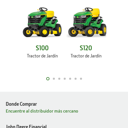
S100
S120
S
Tractor de Jardín
Tractor de Jardín
Tractor
Donde Comprar
Encuentre al distribuidor más cercano
John Deere Financial