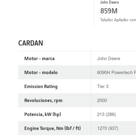
John Deere
859M
Talador Apilador co
CARDAN
Motor - marca
John Deere
Motor - modelo
6090H Powertech P
Emission Rating
Tier 3
Revoluciones, rpm
2000
Potencia, kW (hp)
213 (286)
Engine Torque, Nm (lbf / ft)
1270 (937)