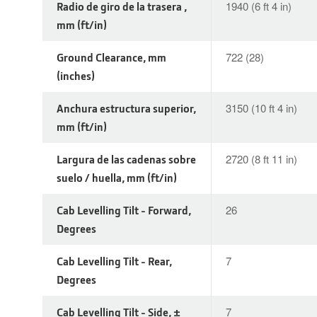
Radio de giro de la trasera ,
1940 (6 ft 4 in)
mm (ft/in)
Ground Clearance, mm
722 (28)
(inches)
Anchura estructura superior,
3150 (10 ft 4 in)
mm (ft/in)
Largura de las cadenas sobre
2720 (8 ft 11 in)
suelo / huella, mm (ft/in)
Cab Levelling Tilt - Forward,
26
Degrees
Cab Levelling Tilt - Rear,
7
Degrees
Cab Levelling Tilt - Side, ±
7