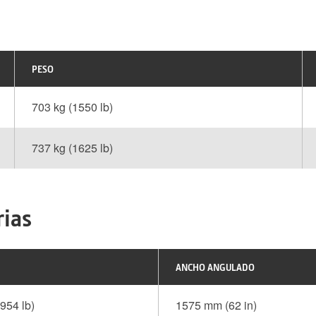
PESO
703 kg (1550 lb)
737 kg (1625 lb)
rias
ANCHO ANGULADO
954 lb)
1575 mm (62 in)